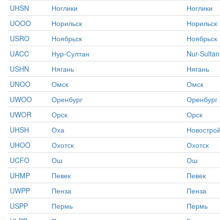
UHSN
Ноглики
Ноглики
UOOO
Норильск
Норильск
USRO
Ноябрьск
Ноябрьск
UACC
Нур-Султан
Nur-Sultan
USHN
Нягань
Нягань
UNOO
Омск
Омск
UWOO
Оренбург
Оренбург
UWOR
Орск
Орск
UHSH
Оха
Новостро
UHOO
Охотск
Охотск
UCFO
Ош
Ош
UHMP
Певек
Певек
UWPP
Пенза
Пенза
USPP
Пермь
Пермь