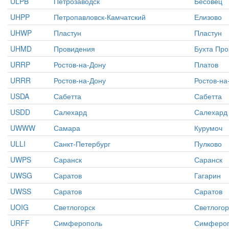
ULPB
Петрозаводск
Бесовец
UHPP
Петропавловск-Камчатский
Елизово
UHWP
Пластун
Пластун
UHMD
Провидения
Бухта Пр
URRP
Ростов-на-Дону
Платов
URRR
Ростов-на-Дону
Ростов-на
USDA
Сабетта
Сабетта
USDD
Салехард
Салехард
UWWW
Самара
Курумоч
ULLI
Санкт-Петербург
Пулково
UWPS
Саранск
Саранск
UWSG
Саратов
Гагарин
UWSS
Саратов
Саратов
UOIG
Светлогорск
Светлогор
URFF
Симферополь
Симферо