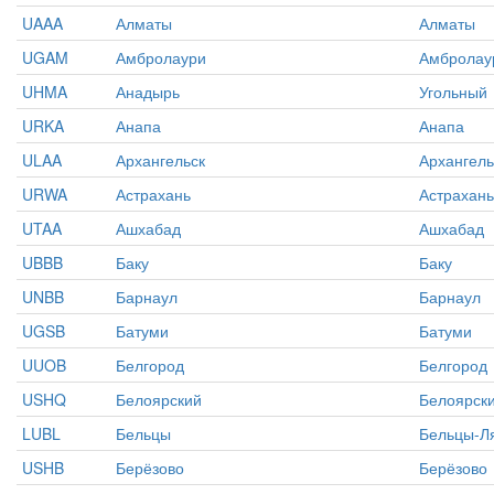
UAAA
Алматы
Алматы
UGAM
Амбролаури
Амбролау
UHMA
Анадырь
Угольный
URKA
Анапа
Анапа
ULAA
Архангельск
Архангель
URWA
Астрахань
Астрахань
UTAA
Ашхабад
Ашхабад
UBBB
Баку
Баку
UNBB
Барнаул
Барнаул
UGSB
Батуми
Батуми
UUOB
Белгород
Белгород
USHQ
Белоярский
Белоярск
LUBL
Бельцы
Бельцы-Л
USHB
Берёзово
Берёзово