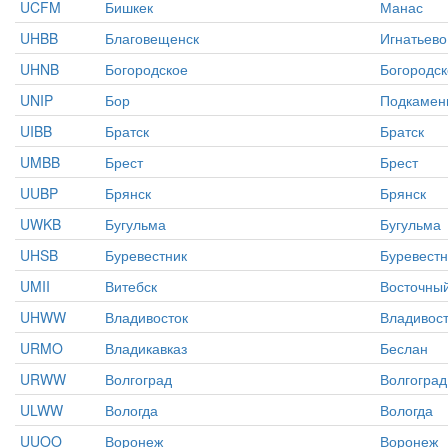
UCFM
Бишкек
Манас
UHBB
Благовещенск
Игнатьево
UHNB
Богородское
Богородск
UNIP
Бор
Подкаменн
UIBB
Братск
Братск
UMBB
Брест
Брест
UUBP
Брянск
Брянск
UWKB
Бугульма
Бугульма
UHSB
Буревестник
Буревестн
UMII
Витебск
Восточны
UHWW
Владивосток
Владивост
URMO
Владикавказ
Беслан
URWW
Волгоград
Волгоград
ULWW
Вологда
Вологда
UUOO
Воронеж
Воронеж