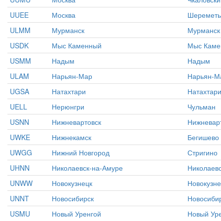
UUEE
Москва
Шереметь
ULMM
Мурманск
Мурманск
USDK
Мыс Каменный
Мыс Каме
USMM
Надым
Надым
ULAM
Нарьян-Мар
Нарьян-М
UGSA
Натахтари
Натахтар
UELL
Нерюнгри
Чульман
USNN
Нижневартовск
Нижневар
UWKE
Нижнекамск
Бегишево
UWGG
Нижний Новгород
Стригино
UHNN
Николаевск-на-Амуре
Николаев
UNWW
Новокузнецк
Новокузне
UNNT
Новосибирск
Новосиби
USMU
Новый Уренгой
Новый Ур