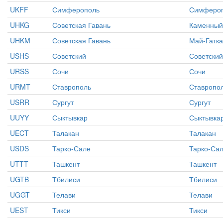
UKFF
Симферополь
Симферо
UHKG
Советская Гавань
Каменный
UHKM
Советская Гавань
Май-Гатка
USHS
Советский
Советский
URSS
Сочи
Сочи
URMT
Ставрополь
Ставропо
USRR
Сургут
Сургут
UUYY
Сыктывкар
Сыктывка
UECT
Талакан
Талакан
USDS
Тарко-Сале
Тарко-Са
UTTT
Ташкент
Ташкент
UGTB
Тбилиси
Тбилиси
UGGT
Телави
Телави
UEST
Тикси
Тикси