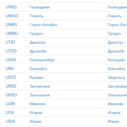
URKG
Геленджик
Геленджи
UMGG
Гомель
Гомель
UNBG
Горно-Алтайск
Горно-Алт
UMMG
Гродно
Гродно
UTAT
Дашогуз
Дашогуз
UTDD
Душанбе
Душанбе
USSS
Екатеринбург
Кольцово
UNII
Енисейск
Енисейск
UDYZ
Ереван
Звартноц
UKDE
Запорожье
Запорожь
UHSO
Зональное
Зонально
UUBI
Иваново
Иваново
UOII
Игарка
Игарка
USHI
Игрим
Игрим