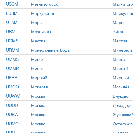
USCM
Магнитогорск
Магнитого
LUBM
Маркулешть
Маркулеш
UTAM
Мары
Мары
URML
Махачкала
Уйташ
UGMS
Местия
Местия
URMM
Минеральные Воды
Минераль
UMMS
Минск
Минск
UMMM
Минск
Минск-1
UERR
Мирный
Мирный
UMOO
Могилёв
Могилёв
UUWW
Москва
Внуково
UUDD
Москва
Домодедо
UUBW
Москва
Жуковски
UUMO
Москва
Остафьев
UUMU
Москва
Чкаловски