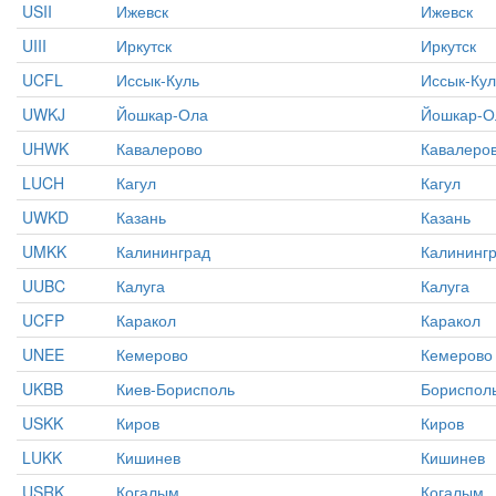
USII
Ижевск
Ижевск
UIII
Иркутск
Иркутск
UCFL
Иссык-Куль
Иссык-Кул
UWKJ
Йошкар-Ола
Йошкар-О
UHWK
Кавалерово
Кавалеро
LUCH
Кагул
Кагул
UWKD
Казань
Казань
UMKK
Калининград
Калининг
UUBC
Калуга
Калуга
UCFP
Каракол
Каракол
UNEE
Кемерово
Кемерово
UKBB
Киев-Борисполь
Бориспол
USKK
Киров
Киров
LUKK
Кишинев
Кишинев
USRK
Когалым
Когалым