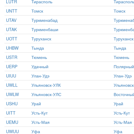
LUTR
Тирасполь
Тираспол
UNTT
Томск
Томск
UTAV
Туркменабад
Туркмена
UTAK
Туркменбаши
Туркменб
UOTT
Туруханск
Туруханск
UHBW
Тында
Тында
USTR
Тюмень
Тюмень
UERP
Удачный
Полярный
UIUU
Улан-Удэ
Улан-Удэ
UWLL
Ульяновск-УЛК
Ульяновск
UWLW
Ульяновск-УЛС
Восточны
USHU
Урай
Урай
UITT
Усть-Кут
Усть-Кут
UEMU
Усть-Мая
Усть-Мая
UWUU
Уфа
Уфа