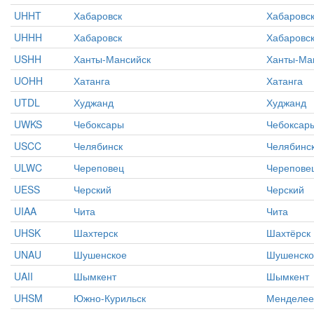
UHHT
Хабаровск
Хабаровс
UHHH
Хабаровск
Хабаровс
USHH
Ханты-Мансийск
Ханты-Ма
UOHH
Хатанга
Хатанга
UTDL
Худжанд
Худжанд
UWKS
Чебоксары
Чебоксар
USCC
Челябинск
Челябинс
ULWC
Череповец
Черепове
UESS
Черский
Черский
UIAA
Чита
Чита
UHSK
Шахтерск
Шахтёрск
UNAU
Шушенское
Шушенско
UAII
Шымкент
Шымкент
UHSM
Южно-Курильск
Менделее