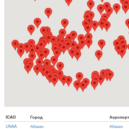
ICAO
Город
Аэропор
UNAA
Абакан
Абакан