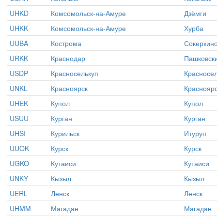
UHKD
Комсомольск-на-Амуре
Дзёмги
UHKK
Комсомольск-на-Амуре
Хурба
UUBA
Кострома
Сокеркин
URKK
Краснодар
Пашковск
USDP
Красноселькуп
Красносел
UNKL
Красноярск
Краснояр
UHEK
Купол
Купол
USUU
Курган
Курган
UHSI
Курильск
Итуруп
UUOK
Курск
Курск
UGKO
Кутаиси
Кутаиси
UNKY
Кызыл
Кызыл
UERL
Ленск
Ленск
UHMM
Магадан
Магадан