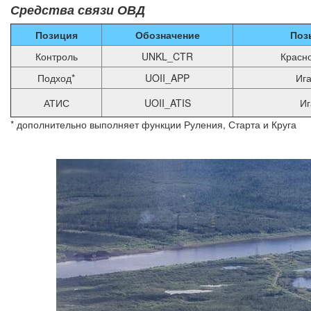
Средства связи ОВД
Позиция
Обозначение
Поз
Контроль
UNKL_CTR
Красн
Подход*
UOII_APP
Иг
АТИС
UOII_ATIS
Иг
* дополнительно выполняет функции Руления, Старта и Круга