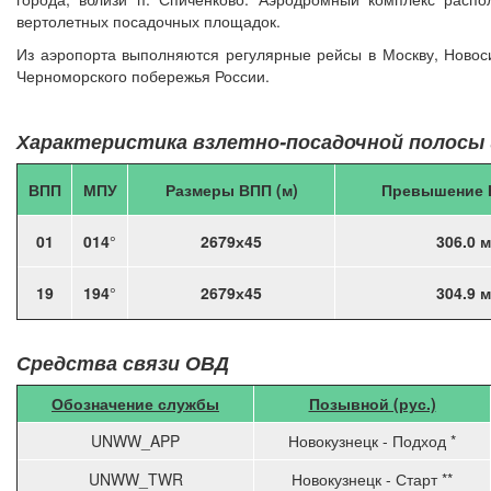
вертолетных посадочных площадок.
Из аэропорта выполняются регулярные рейсы в Москву, Новос
Черноморского побережья России.
Характеристика взлетно-посадочной полосы 
ВПП
МПУ
Размеры ВПП (м)
Превышение 
01
014
°
2679х45
306.0 м
19
194
°
2679х45
304.9 м
Средства связи ОВД
Обозначение службы
Позывной (рус.)
UNWW_APP
Новокузнецк - Подход *
UNWW_TWR
Новокузнецк - Старт **