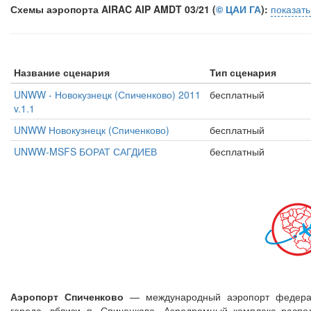
Схемы аэропорта AIRAC AIP AMDT 03/21 (
© ЦАИ ГА
):
показат
Название сценария
Тип сценария
UNWW - Новокузнецк (Спиченково) 2011
бесплатный
v.1.1
UNWW Новокузнецк (Спиченково)
бесплатный
UNWW-MSFS БОРАТ САГДИЕВ
бесплатный
Аэропорт Спиченково
— международный аэропорт федераль
города, вблизи п. Спиченково. Аэродромный комплекс расп