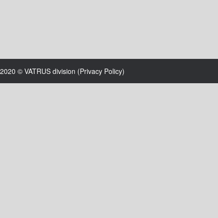
2020 © VATRUS division (
Privacy Policy
)