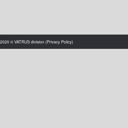
2020 © VATRUS division (
Privacy Policy
)