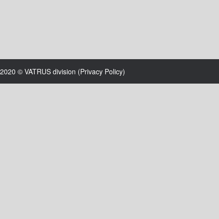
2020 © VATRUS division (
Privacy Policy
)