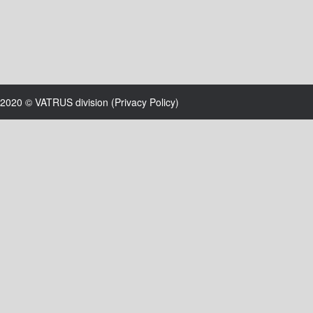
2020 © VATRUS division (
Privacy Policy
)