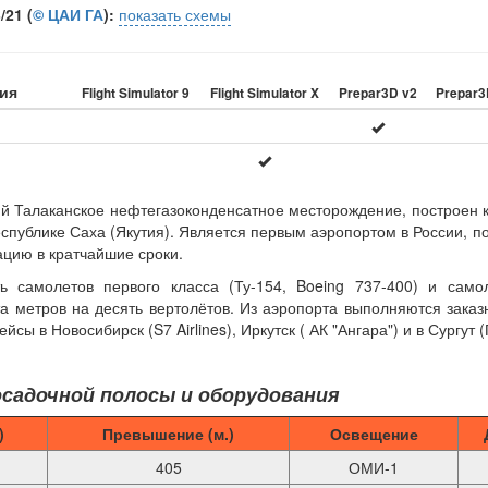
21 (
© ЦАИ ГА
):
показать схемы
ия
Flight Simulator 9
Flight Simulator X
Prepar3D v2
Prepar3
 Талаканское нефтегазоконденсатное месторождение, построен 
спублике Саха (Якутия). Является первым аэропортом в России, п
ацию в кратчайшие сроки.
 самолетов первого класса (Ту-154, Boeing 737-400) и само
а метров на десять вертолётов. Из аэропорта выполняются зака
йсы в Новосибирск (S7 Airlines), Иркутск ( АК "Ангара") и в Сургут
садочной полосы и оборудования
)
Превышение (м.)
Освещение
405
ОМИ-1