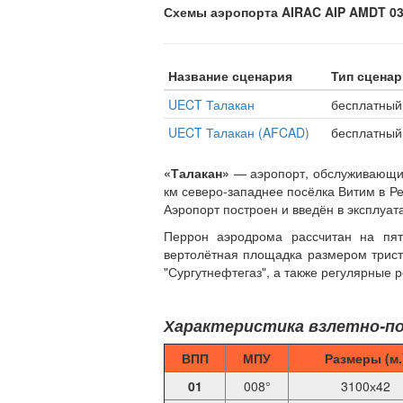
Схемы аэропорта AIRAC AIP AMDT 03/
Название сценария
Тип сценар
UECT Талакан
бесплатный
UECT Талакан (AFCAD)
бесплатный
«Талакан»
— аэропорт, обслуживающий
км северо-западнее посёлка Витим в Ре
Аэропорт построен и введён в эксплуат
Перрон аэродрома рассчитан на пять
вертолётная площадка размером трист
"Сургутнефтегаз", а также регулярные ре
Характеристика взлетно-по
ВПП
МПУ
Размеры (м.
01
008°
3100х42