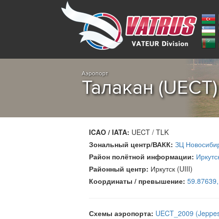
Аэропорт
Талакан (UECT)
ICAO / IATA:
UECT / TLK
Зональный центр/ВАКК:
ЗЦ Новосиби
Район полётной информации:
Иркутск
Районный центр:
Иркутск (UIII)
Координаты / превышение:
59.87639
Схемы аэропорта:
UECT_2009 (Jeppe