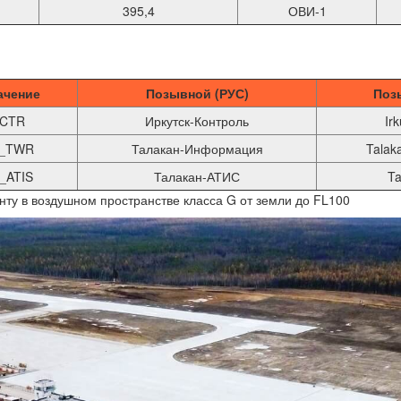
395,4
ОВИ-1
ачение
Позывной (РУС)
Поз
_CTR
Иркутск-Контроль
Irk
_TWR
Талакан-Информация
Talak
_ATIS
Талакан-АТИС
Ta
нту в воздушном пространстве класса G от земли до FL100