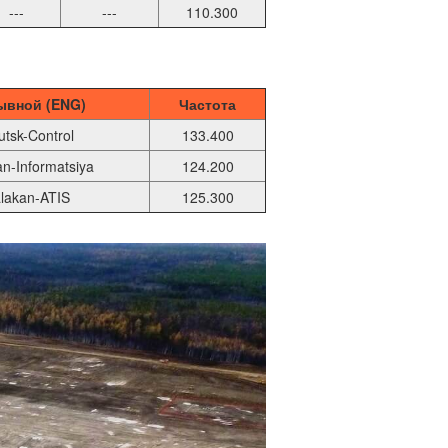
---
---
110.300
ывной (ENG)
Частота
utsk-Control
133.400
an-Informatsiya
124.200
lakan-ATIS
125.300