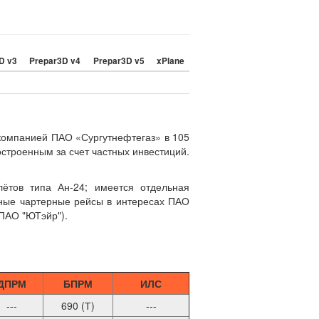
D v3
Prepar3D v4
Prepar3D v5
xPlane
компанией ПАО «Сургутнефтегаз» в 105
остроенным за счет частных инвестиций.
лётов типа Ан-24; имеется отдельная
зные чартерные рейсы в интересах ПАО
 (ПАО "ЮТэйр").
ДПРМ
БПРМ
ИЛС
---
690 (Т)
---