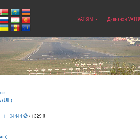
VATSIM
Дивизион VAT
рск
 (UIII)
, 111.04444
/ 1329 ft
sen)