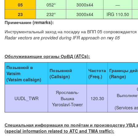
05
052°
3000x44
—
23
232°
3000x44
IRG 110.50
Примечание (remarks):
Инструментальный заход на посадку на ВПП 05 сопровождается
Radar vectors are provided during IFR approach on rwy 05
Обслуживающие органы ОрВД (ATCs):
Позывной в
Позывной
Частота
Границы дей
Vatsim
(Callsign)
(Freq.)
(Range)
(Vatsim callsign)
Ярославль-
Выполняет
UUDL_TWR
Вышка
120.30
Yaroslavl-Tower
(Services a
Специальная информация по полётам и производству УВД 
(special information related to ATC and TMA traffic):