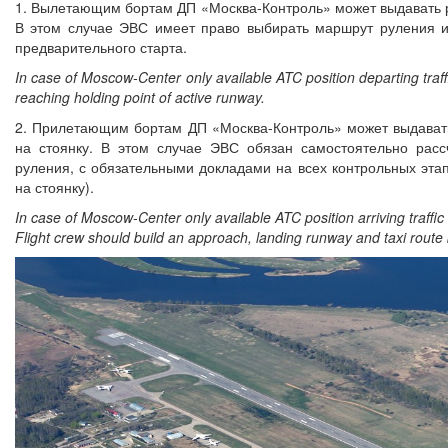
1. Вылетающим бортам ДП «Москва-Контроль» может выдавать р
В этом случае ЭВС имеет право выбирать маршрут руления и
предварительного старта.
In case of Moscow-Center only available ATC position departing traf
reaching holding point of active runway.
2. Прилетающим бортам ДП «Москва-Контроль» может выдават
на стоянку. В этом случае ЭВС обязан самостоятельно рас
руления, с обязательными докладами на всех контрольных эта
на стоянку).
In case of Moscow-Center only available ATC position arriving traffi
Flight crew should build an approach, landing runway and taxi route 