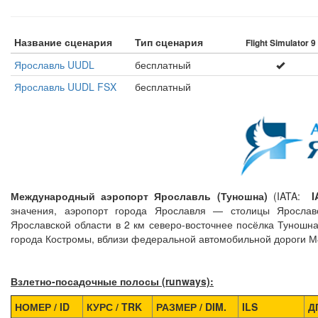
Название сценария
Тип сценария
Flight Simulator 9
Ярославль UUDL
бесплатный
Ярославль UUDL FSX
бесплатный
Международный аэропорт Ярославль (Туношна)
(IATA:
I
значения, аэропорт города Ярославля — столицы Ярослав
Ярославской области в 2 км северо-восточнее посёлка Туношна
города Костромы, вблизи федеральной автомобильной дороги 
Взлетно-посадочные полосы (runways):
НОМЕР / ID
КУРС / TRK
РАЗМЕР / DIM.
ILS
Д