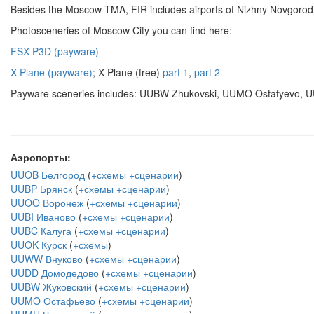
Besides the Moscow TMA, FIR includes airports of Nizhny Novgorod, 
Photosceneries of Moscow City you can find here:
FSX-P3D (payware)
X-Plane (payware)
; X-Plane (free)
part 1
,
part 2
Payware sceneries includes: UUBW Zhukovski, UUMO Ostafyevo,
Аэропорты:
UUOB Белгород
(
+схемы
+сценарии
)
UUBP Брянск
(
+схемы
+сценарии
)
UUOO Воронеж
(
+схемы
+сценарии
)
UUBI Иваново
(
+схемы
+сценарии
)
UUBC Калуга
(
+схемы
+сценарии
)
UUOK Курск
(
+схемы
)
UUWW Внуково
(
+схемы
+сценарии
)
UUDD Домодедово
(
+схемы
+сценарии
)
UUBW Жуковский
(
+схемы
+сценарии
)
UUMO Остафьево
(
+схемы
+сценарии
)