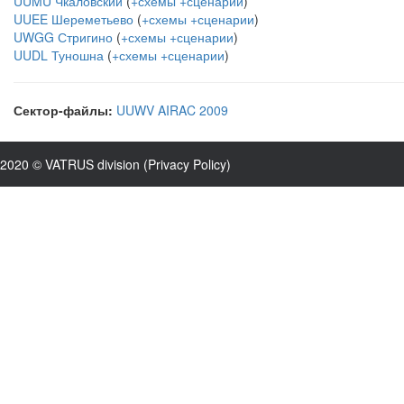
UUMU Чкаловский
(
+схемы
+сценарии
)
UUEE Шереметьево
(
+схемы
+сценарии
)
UWGG Стригино
(
+схемы
+сценарии
)
UUDL Туношна
(
+схемы
+сценарии
)
Сектор-файлы:
UUWV AIRAC 2009
2020 © VATRUS division (
Privacy Policy
)