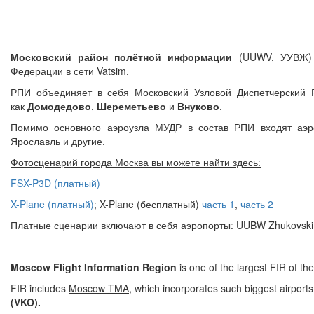
Московский район полётной информации
(UUWV, УУВЖ) 
Федерации в сети Vatsim.
РПИ объединяет в себя
Московский Узловой Диспетчерский 
как
Домодедово
,
Шереметьево
и
Внуково
.
Помимо основного аэроузла МУДР в состав РПИ входят аэро
Ярославль и другие.
Фотосценарий города Москва вы можете найти здесь:
FSX-P3D (платный)
X-Plane (платный)
; X-Plane (бесплатный)
часть 1
,
часть 2
Платные сценарии включают в себя аэропорты: UUBW Zhukovsk
Moscow Flight Information Region
is one of the largest FIR of t
FIR includes
Moscow TMA
, which incorporates such biggest airport
(VKO).