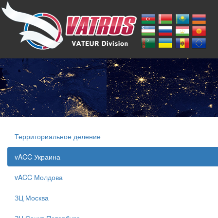
Территориальное деление
vACC Украина
vACC Молдова
ЗЦ Москва