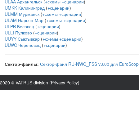
ULAA Архангельск
(
+схемы
+сценарии
)
UMKK Калининград
(
+сценарии
)
ULMM Мурманск
(
+схемы
+сценарии
)
ULAM Нарьян-Мар
(
+схемы
+сценарии
)
ULPB Бесовец
(
+сценарии
)
ULLI Пулково
(
+сценарии
)
UUYY Сыктывкар
(
+схемы
+сценарии
)
ULWC Череповец
(
+сценарии
)
Сектор-файлы:
Сектор-файл RU-NWC_FSS v3.0b для EuroScope
2020 © VATRUS division (
Privacy Policy
)