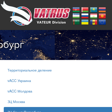
рбург
Территориальное деление
vACC Украина
vACC Молдова
ЗЦ Москва