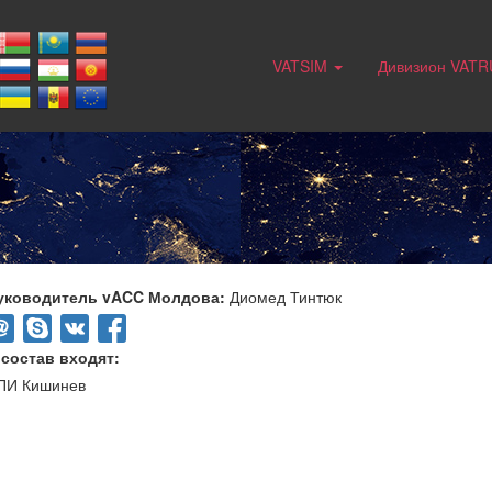
VATSIM
Дивизион VAT
уководитель vACC Молдова:
Диомед Тинтюк
 состав входят:
ПИ Кишинев