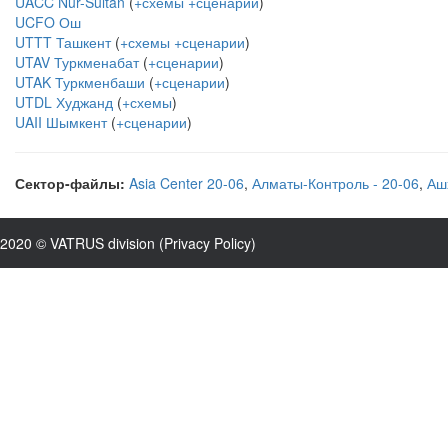
UACC Nur-Sultan
(
+схемы
+сценарии
)
UCFO Ош
UTTT Ташкент
(
+схемы
+сценарии
)
UTAV Туркменабат
(
+сценарии
)
UTAK Туркменбаши
(
+сценарии
)
UTDL Худжанд
(
+схемы
)
UAII Шымкент
(
+сценарии
)
Сектор-файлы:
Asia Center 20-06
,
Алматы-Контроль - 20-06
,
Аш
2020 © VATRUS division (
Privacy Policy
)