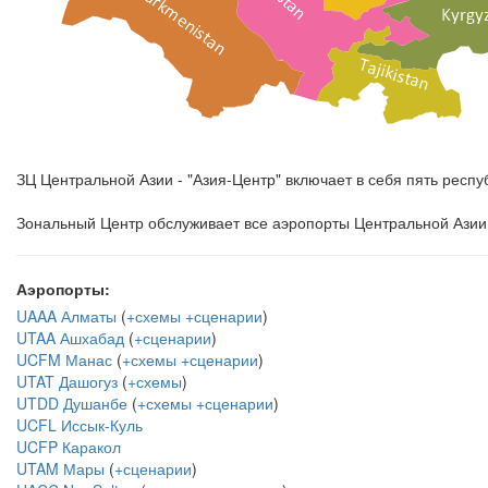
ЗЦ Центральной Азии - "Азия-Центр" включает в себя пять респу
Зональный Центр обслуживает все аэропорты Центральной Азии
Аэропорты:
UAAA Алматы
(
+схемы
+сценарии
)
UTAA Ашхабад
(
+сценарии
)
UCFM Манас
(
+схемы
+сценарии
)
UTAT Дашогуз
(
+схемы
)
UTDD Душанбе
(
+схемы
+сценарии
)
UCFL Иссык-Куль
UCFP Каракол
UTAM Мары
(
+сценарии
)