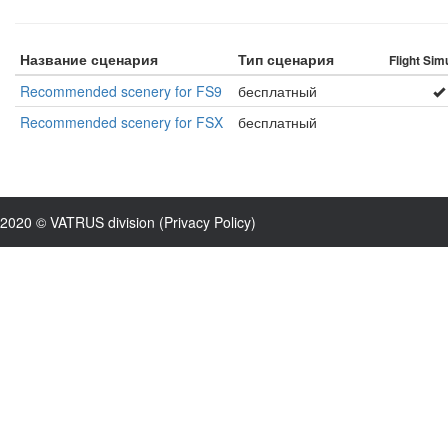
Название сценария
Тип сценария
Flight Sim
Recommended scenery for FS9
бесплатный
Recommended scenery for FSX
бесплатный
2020 © VATRUS division (
Privacy Policy
)