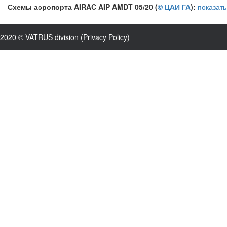
Схемы аэропорта AIRAC AIP AMDT 05/20 (
© ЦАИ ГА
):
показат
2020 © VATRUS division (
Privacy Policy
)