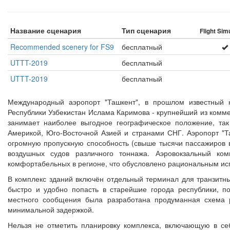
Название сценария
Тип сценария
Flight Sim
Recommended scenery for FS9
бесплатный
UTTT-2019
бесплатный
UTTT-2019
бесплатный
Международный аэропорт "Ташкент", в прошлом известный 
Республики Узбекистан Ислама Каримова - крупнейший из комме
занимает наиболее выгодное географическое положение, та
Америкой, Юго-Восточной Азией и странами СНГ. Аэропорт "
огромную пропускную способность (свыше тысячи пассажиров в
воздушных судов различного тоннажа. Аэровокзальный к
комфортабельных в регионе, что обусловлено рациональным ис
В комплекс зданий включён отдельный терминал для транзитны
быстро и удобно попасть в старейшие города республики, п
местного сообщения была разработана продуманная схема р
минимальной задержкой.
Нельзя не отметить планировку комплекса, включающую в се