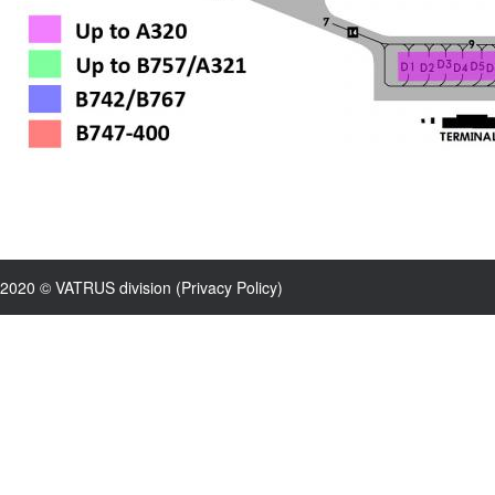
2020 © VATRUS division (
Privacy Policy
)