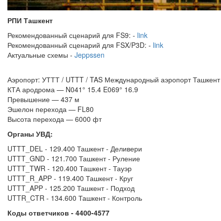
РПИ Ташкент
Рекомендованный сценарий для FS9: -
link
Рекомендованный сценарий для FSX/P3D: -
link
Актуальные схемы -
J
eppssen
Аэропорт: УТТТ / UTTT / TAS Международный аэропорт Ташкент
КТА ародрома — N041° 15.4 E069° 16.9
Превышение — 437 м
Эшелон перехода — FL80
Высота перехода — 6000 фт
Органы УВД:
UTTT_DEL - 129.400 Ташкент - Деливери
UTTT_GND - 121.700 Ташкент - Руление
UTTT_TWR - 120.400 Ташкент - Тауэр
UTTT_R_APP - 119.400 Ташкент - Круг
UTTT_APP - 125.200 Ташкент - Подход
UTTR_CTR - 134.600 Ташкент - Контроль
Коды ответчиков - 4400-4577