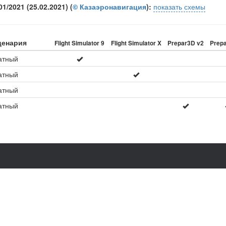
/2021 (25.02.2021) (
© Казаэронавигация
):
показать схемы
ценария
Flight Simulator 9
Flight Simulator X
Prepar3D v2
Prep
атный
атный
атный
атный