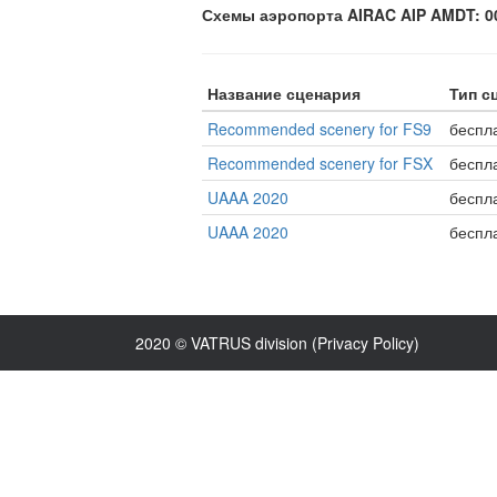
Схемы аэропорта AIRAC AIP AMDT: 001
Название сценария
Тип с
Recommended scenery for FS9
беспл
Recommended scenery for FSX
беспл
UAAA 2020
беспл
UAAA 2020
беспл
2020 © VATRUS division (
Privacy Policy
)