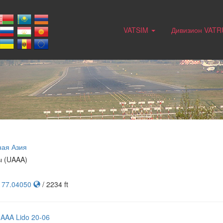
VATSIM
Дивизион VAT
ная Азия
ы (UAAA)
, 77.04050
/ 2234 ft
AAA Lido 20-06