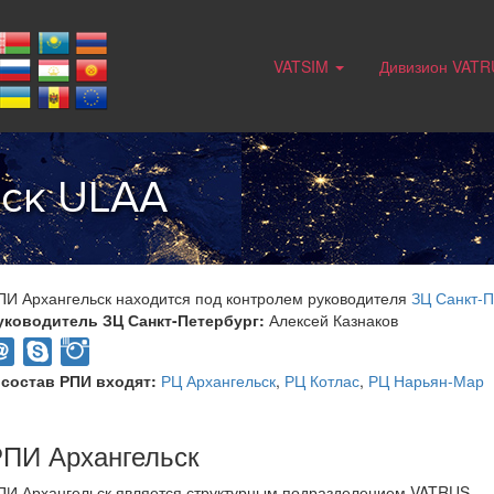
VATSIM
Дивизион VAT
ьск ULAA
ПИ Архангельск находится под контролем руководителя
ЗЦ Санкт-П
уководитель ЗЦ Санкт-Петербург:
Алексей Казнаков
 состав РПИ входят:
РЦ Архангельск
,
РЦ Котлас
,
РЦ Нарьян-Мар
ПИ Архангельск
ПИ Архангельск является структурным подразделением VATRUS.