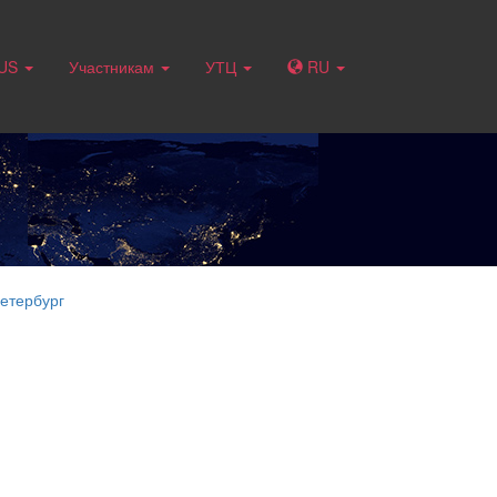
RUS
Участникам
УТЦ
RU
етербург