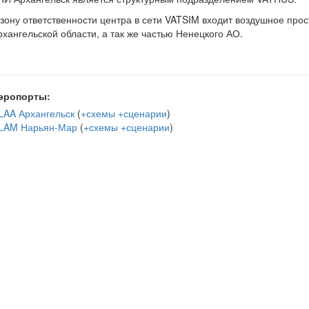
 зону ответственности центра в сети VATSIM входит воздушное про
рхангельской области, а так же частью Ненецкого АО.
эропорты:
LAA Архангельск
(
+схемы
+сценарии
)
LAM Нарьян-Мар
(
+схемы
+сценарии
)