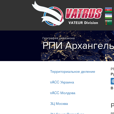
География дивизиона
РПИ Архангел
Р
Территориальное деление
Р
vACC Украина
В
vACC Молдова
Р
ЗЦ Москва
Р