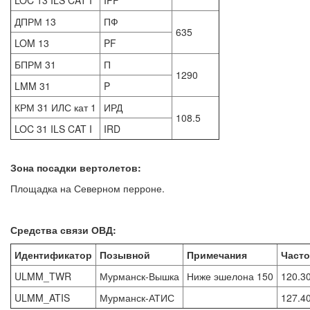
LOC 13 ILS CAT I
IPF
ДПРМ 13
ПФ
635
LOM 13
PF
БПРМ 31
П
1290
LMM 31
P
КРМ 31 ИЛС кат 1
ИРД
108.5
LOC 31 ILS CAT I
IRD
Зона посадки вертолетов:
Площадка на Северном перроне.
Средства связи ОВД:
Идентификатор
Позывной
Примечания
Часто
ULMM_TWR
Мурманск-Вышка
Ниже эшелона 150
120.3
ULMM_ATIS
Мурманск-АТИС
127.4