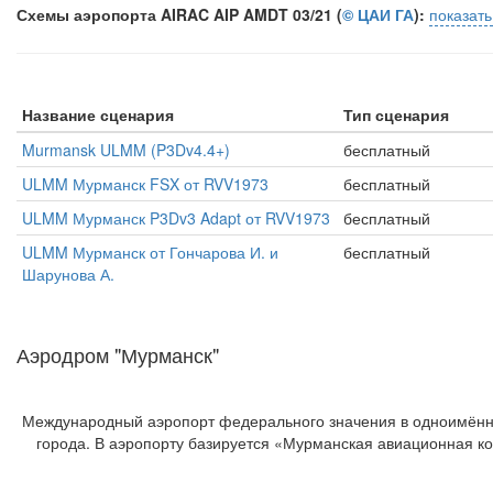
Схемы аэропорта AIRAC AIP AMDT 03/21 (
© ЦАИ ГА
):
показат
Название сценария
Тип сценария
Murmansk ULMM (P3Dv4.4+)
бесплатный
ULMM Мурманск FSX от RVV1973
бесплатный
ULMM Мурманск P3Dv3 Adapt от RVV1973
бесплатный
ULMM Мурманск от Гончарова И. и
бесплатный
Шарунова А.
Аэродром "Мурманск"
Международный аэропорт федерального значения в одноимённом
города. В аэропорту базируется «Мурманская авиационная к