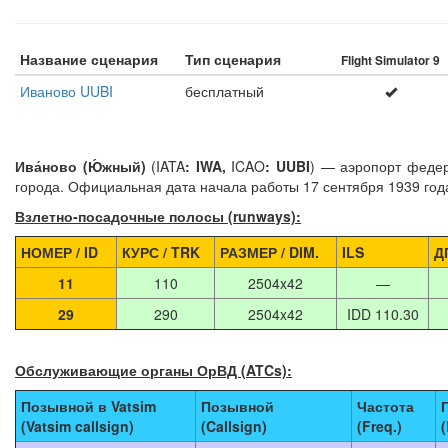
Название сценария
Тип сценария
Flight Simulator 9
Иваново UUBI
бесплатный
Ива́ново (Ю́жный)
(IATA
: IWA,
ICAO
: UUBI
)
— аэропорт федера
города. Официальная дата начала работы 17 сентября 1939 год
Взлетно-посадочные полосы (runways):
НОМЕР / ID
КУРС / TRK
РАЗМЕР / DIM.
ILS
Д
11
110
2504x42
—
29
290
2504x42
IDD 110.30
Обслуживающие органы ОрВД (ATCs):
Позывной в Vatsim
Позывной
Частота
(Vatsim callsign)
(Callsign)
(Freq.)