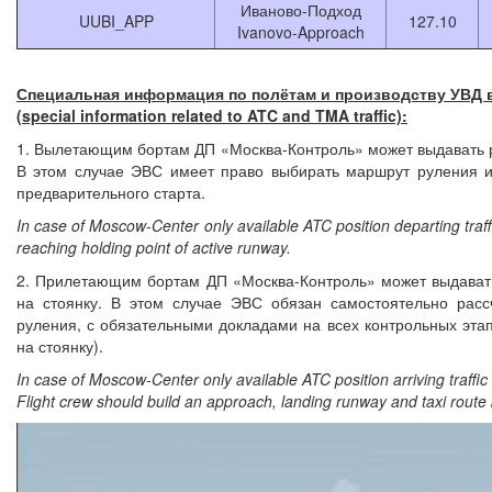
Иваново-Подход
UUBI_APP
127.10
Ivanovo-Approach
Специальная информация по полётам и производству УВД 
(special information related to ATC and TMA traffic):
1. Вылетающим бортам ДП «Москва-Контроль» может выдавать р
В этом случае ЭВС имеет право выбирать маршрут руления и
предварительного старта.
In case of Moscow-Center only available ATC position departing traf
reaching holding point of active runway.
2. Прилетающим бортам ДП «Москва-Контроль» может выдават
на стоянку. В этом случае ЭВС обязан самостоятельно рас
руления, с обязательными докладами на всех контрольных эта
на стоянку).
In case of Moscow-Center only available ATC position arriving traffi
Flight crew should build an approach, landing runway and taxi route 