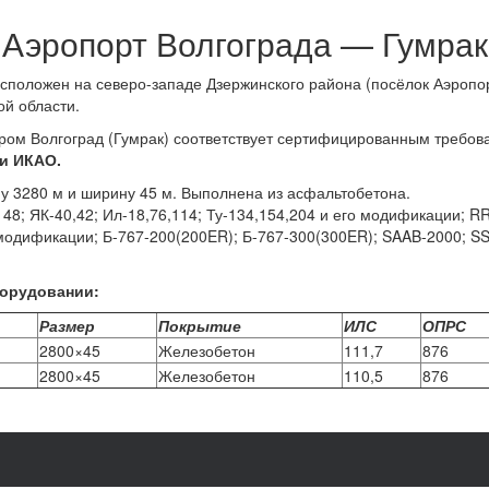
Аэропорт Волгограда — Гумрак
положен на северо-западе Дзержинского района (посёлок Аэропорт
ой области.
ром Волгоград (Гумрак) соответствует сертифицированным требова
ии ИКАО.
у 3280 м и ширину 45 м. Выполнена из асфальтобетона.
148; ЯК-40,42; Ил-18,76,114; Ту-134,154,204 и его модификации; R
 модификации; Б-767-200(200ER); Б-767-300(300ER); SAAB-2000; SS
борудовании:
Размер
Покрытие
ИЛС
ОПРС
2800×45
Железобетон
111,7
876
2800×45
Железобетон
110,5
876