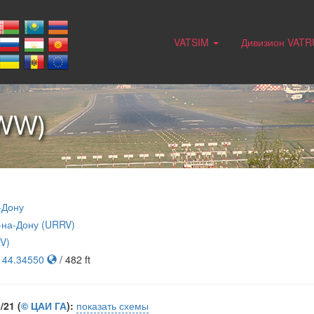
VATSIM
Дивизион VAT
WW)
-Дону
-на-Дону (URRV)
V)
, 44.34550
/ 482 ft
21 (
© ЦАИ ГА
):
показать схемы