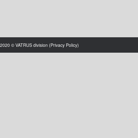
2020 © VATRUS division (
Privacy Policy
)