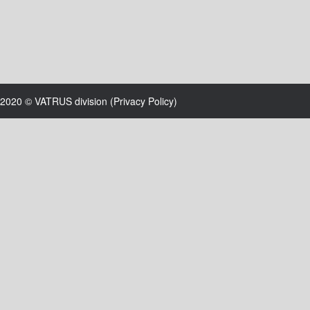
2020 © VATRUS division (
Privacy Policy
)