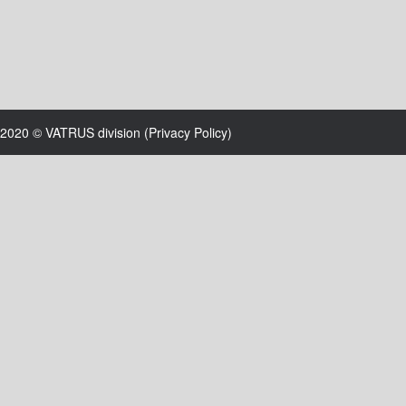
2020 © VATRUS division (
Privacy Policy
)