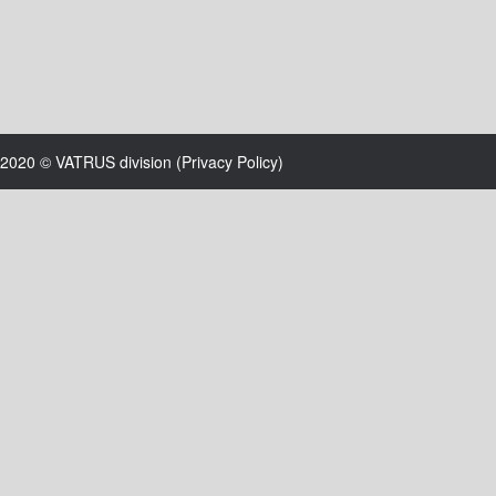
2020 © VATRUS division (
Privacy Policy
)