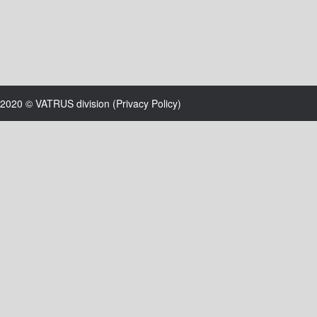
2020 © VATRUS division (
Privacy Policy
)