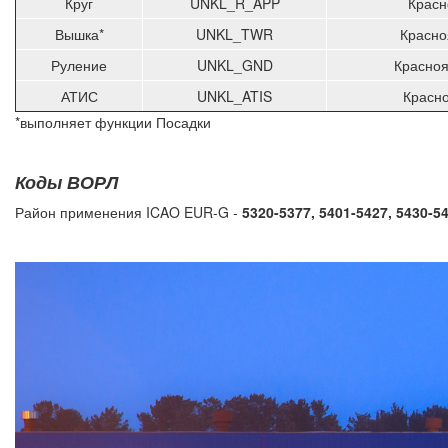
Круг
UNKL_R_APP
Красн
Вышка*
UNKL_TWR
Красно
Руление
UNKL_GND
Красноя
АТИС
UNKL_ATIS
Красн
*выполняет функции Посадки
Коды ВОРЛ
Район применения ICAO EUR-G -
5320-5377, 5401-5427, 5430-5