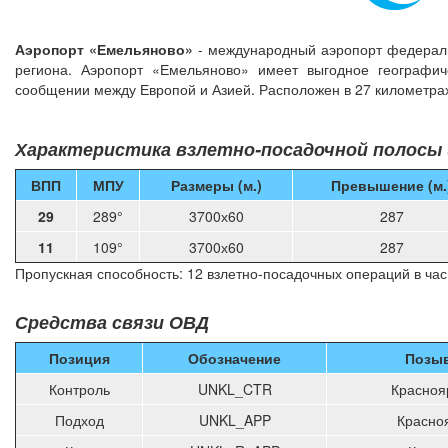
Аэропорт «Емельяново»
- международный аэропорт федеральн
региона. Аэропорт «Емельяново» имеет выгодное географич
сообщении между Европой и Азией. Расположен в 27 километра
Характеристика взлетно-посадочной полосы 
ВПП
МПУ
Размеры (м.)
Превышение (м.
29
289°
3700х60
287
11
109°
3700х60
287
Пропускная способность: 12 взлетно-посадочных операций в час
Средства связи ОВД
Позиция
Обозначение
Позыв
Контроль
UNKL_CTR
Красноя
Подход
UNKL_APP
Красно