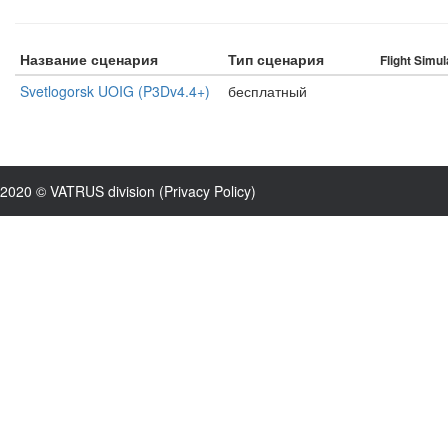
Название сценария
Тип сценария
Flight Simul
Svetlogorsk UOIG (P3Dv4.4+)
бесплатный
2020 © VATRUS division (
Privacy Policy
)