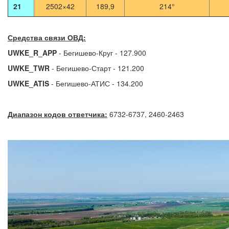
21
2502×42
189,9
214°
Средства связи ОВД:
UWKE_R_APP
- Бегишево-Круг - 127.900
UWKE_TWR
- Бегишево-Старт - 121.200
UWKE_ATIS
- Бегишево-АТИС - 134.200
Диапазон кодов ответчика:
6732-6737, 2460-2463