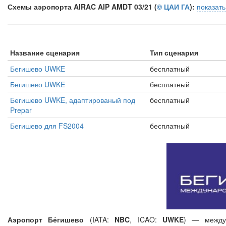
Схемы аэропорта AIRAC AIP AMDT 03/21 (
© ЦАИ ГА
):
показат
Название сценария
Тип сценария
Бегишево UWKE
бесплатный
Бегишево UWKE
бесплатный
Бегишево UWKE, адаптированый под
бесплатный
Prepar
Бегишево для FS2004
бесплатный
Аэропорт Бе́гишево
(IATA:
NBC
, ICAO:
UWKE
) — междун