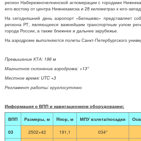
регион Набережночелнинской агломерации с городами Нижнека
юго-востоку от центра Нижнекамска и 28 километрах к юго-запад
На сегодняшний день аэропорт «Бегишево» представляет соб
региона РТ, являющееся важнейшим транспортным узлом реги
города России, а также ближнее и дальнее зарубежье.
На аэродроме выполняются полеты Санкт-Петербургского униве
Превышение КТА: 196 м
Магнитное склонение аэродрома: +13°
Местное время: UTC +3
Регламент работы: круглосуточно
Информация о ВПП и навигационном оборудовании:
ВПП
Размеры, м
Hпор, м
МПУ взлета/посадки
Осв
03
2502×42
191,1
034°