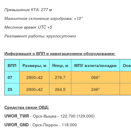
Превышение КТА: 277 м
Магнитное склонение аэродрома: +10°
Местное время: UTC +5
Регламент работы: круглосуточно
Информация о ВПП и навигационном оборудовании:
ВПП
Размеры, м
Hпор, м
МПУ взлета/посадки
Осв
07
2900×42
276,7
066°
25
2900×42
264,5
246°
Средства связи ОВД:
UWOR_TWR
- Орск-Вышка - 122.700 (129.000)
UWOR_GND
- Орск-Перрон - 118.000