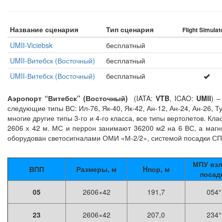
Название сценария
Тип сценария
Flight Simulat
UMII-Viciebsk
бесплатный
UMII-Витебск (Восточный)
бесплатный
UMII-Витебск (Восточный)
бесплатный
Аэропорт “Витебск” (Восточный)
(IATA:
VTB
, ICAO:
UMII
) 
следующие типы ВС: Ил-76, Як-40, Як-42, Ан-12, Ан-24, Ан-26, Ту
многие другие типы 3-го и 4-го класса, все типы вертолетов. К
2606 х 42 м. МС и перрон занимают 36200 м2 на 6 ВС, а магн
оборудован светосигналами ОМИ «М-2/2», системой посадки СП
МПУ взл
ВПП
Размеры, м
Hпор, м
посад
05
2606×42
191,7
054°
23
2606×42
207,0
234°