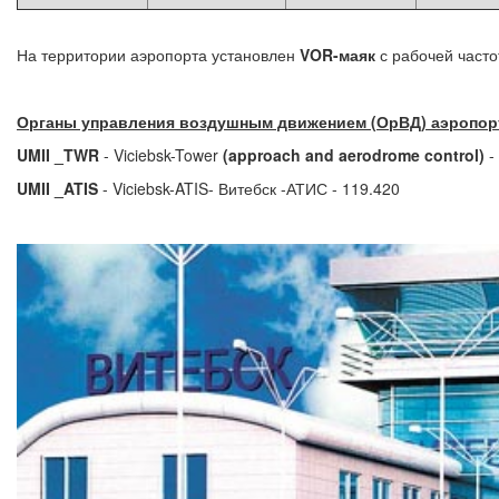
На территории аэропорта установлен
VOR-маяк
с рабочей част
Органы управления воздушным движением (ОрВД) аэропор
UMII
_TWR
- Viciebsk-Tower
(approach and aerodrome control)
-
UMII
_ATIS
- Viciebsk-ATIS- Витебск -АТИС - 119.420