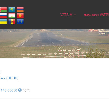
VATSIM
Дивизион VAT
к
вск (UHHH)
, 143.05650
/ 0 ft