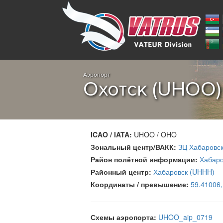
Аэропорт
Охотск (UHOO)
ICAO / IATA:
UHOO / OHO
Зональный центр/ВАКК:
ЗЦ Хабаровс
Район полётной информации:
Хабаро
Районный центр:
Хабаровск (UHHH)
Координаты / превышение:
59.41006
Схемы аэропорта:
UHOO_aip_0719