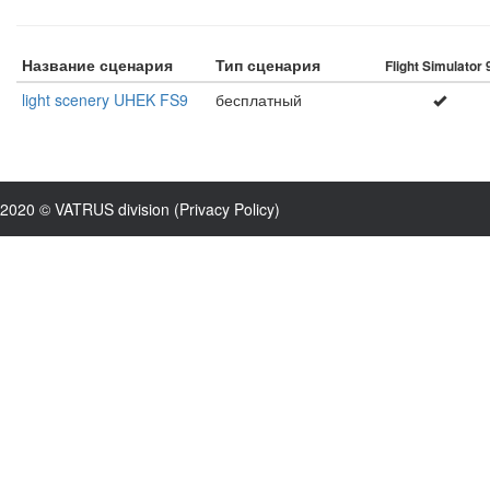
Название сценария
Тип сценария
Flight Simulator 
light scenery UHEK FS9
бесплатный
2020 © VATRUS division (
Privacy Policy
)