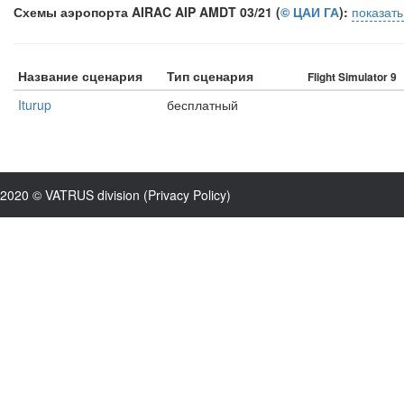
Схемы аэропорта AIRAC AIP AMDT 03/21 (
© ЦАИ ГА
):
показат
Название сценария
Тип сценария
Flight Simulator 9
Iturup
бесплатный
2020 © VATRUS division (
Privacy Policy
)