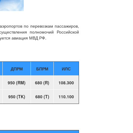
аэропортов по перевозкам пассажиров,
существления полномочий Российской
уется авиация МВД РФ.
ДПРМ
БПРМ
ИЛС
950 (RM)
680 (R)
108.300
950 (TK)
680 (T)
110.100