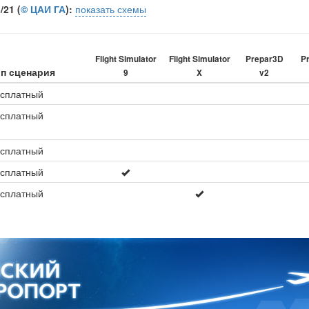
21 (
© ЦАИ ГА
):
показать схемы
Flight Simulator
Flight Simulator
Prepar3D
P
п сценария
9
X
v2
сплатный
сплатный
сплатный
сплатный
сплатный