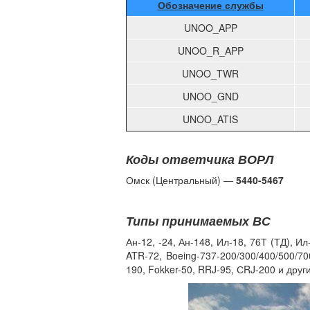
Обозначение службы
UNOO_APP
UNOO_R_APP
UNOO_TWR
UNOO_GND
UNOO_ATIS
Коды ответчика ВОРЛ
Омск (Центральный) —
5440-5467
Типы принимаемых ВС
Ан-12, -24, Ан-148, Ил-18, 76Т (ТД), Ил
ATR-72, Boeing-737-200/300/400/500/70
190, Fokker-50, RRJ-95, СRJ-200 и други