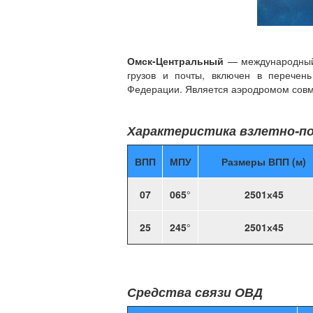
Омск-Центральный
— международный а
грузов и почты, включен в перечен
Федерации. Является аэродромом совм
Характеристика взлетно-по
ВПП
МПУ
Размеры ВПП (м)
07
065
°
2501х45
25
245
°
2501х45
Средства связи ОВД