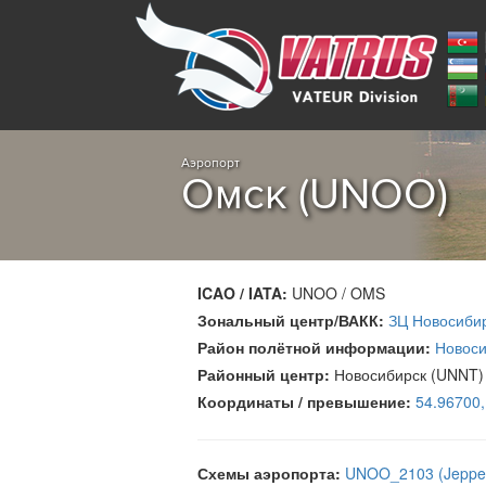
Аэропорт
Омск (UNOO)
ICAO / IATA:
UNOO / OMS
Зональный центр/ВАКК:
ЗЦ Новосиби
Район полётной информации:
Новоси
Районный центр:
Новосибирск (UNNT)
Координаты / превышение:
54.96700
Схемы аэропорта:
UNOO_2103 (Jeppe