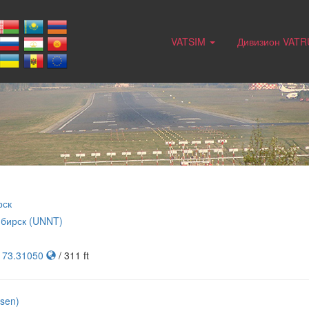
VATSIM
Дивизион VAT
рск
бирск (UNNT)
, 73.31050
/ 311 ft
sen)