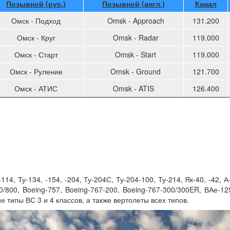
Позывной (рус.)
Позывной (англ.)
Канал
Омск - Подход
Omsk - Approach
131.200
Омск - Круг
Omsk - Radar
119.000
Омск - Старт
Omsk - Start
119.000
Омск - Руление
Omsk - Ground
121.700
Омск - АТИС
Omsk - ATIS
126.400
-114, Ту-134, -154, -204, Ту-204С, Ту-204-100, Ту-214, Як-40, -42, 
0/800, Boeing-757, Boeing-767-200, Boeing-767-300/300ER, ВАе-1
е типы ВС 3 и 4 классов, а также вертолеты всех типов.