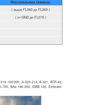
Вертикальные границы
( выше FL060 до FL265 )
( от GND до FL070 )
А-319-100/200, А-320-214, A-321, ATR-42,
25-700, ВАе-146-200, EMB-120, Embraer-