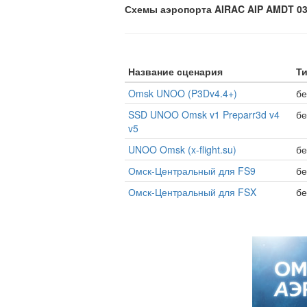
Схемы аэропорта AIRAC AIP AMDT 03/
Название сценария
Ти
Omsk UNOO (P3Dv4.4+)
бе
SSD UNOO Omsk v1 Preparr3d v4
бе
v5
UNOO Omsk (x-flight.su)
бе
Омск-Центральный для FS9
бе
Омск-Центральный для FSX
бе