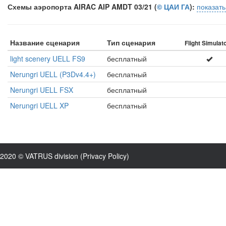
Схемы аэропорта AIRAC AIP AMDT 03/21 (
© ЦАИ ГА
):
показат
Название сценария
Тип сценария
Flight Simulato
light scenery UELL FS9
бесплатный
Nerungri UELL (P3Dv4.4+)
бесплатный
Nerungri UELL FSX
бесплатный
Nerungri UELL XP
бесплатный
2020 © VATRUS division (
Privacy Policy
)