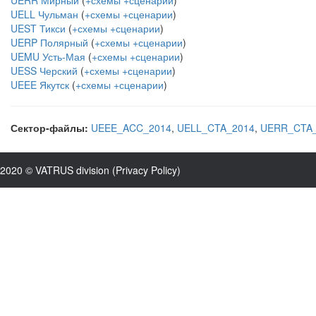
UERR Мирный
(
+схемы
+сценарии
)
UELL Чульман
(
+схемы
+сценарии
)
UEST Тикси
(
+схемы
+сценарии
)
UERP Полярный
(
+схемы
+сценарии
)
UEMU Усть-Мая
(
+схемы
+сценарии
)
UESS Черский
(
+схемы
+сценарии
)
UEEE Якутск
(
+схемы
+сценарии
)
Сектор-файлы:
UEEE_ACC_2014
,
UELL_CTA_2014
,
UERR_CTA_
2020 © VATRUS division (
Privacy Policy
)