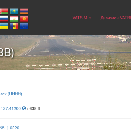
VATSIM
Дивизион VAT
BB)
к
вск (UHHH)
, 127.41200
/ 638 ft
BB_j_0220