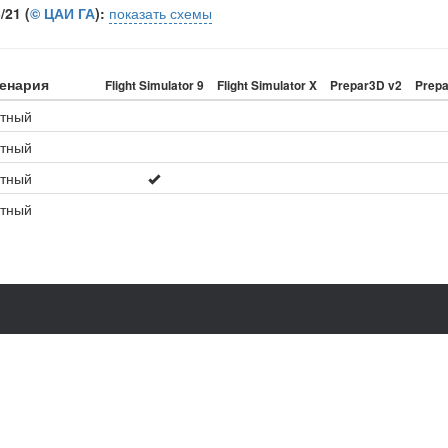
21 (
© ЦАИ ГА
):
показать схемы
ценария
Flight Simulator 9
Flight Simulator X
Prepar3D v2
Prepa
атный
атный
атный
атный