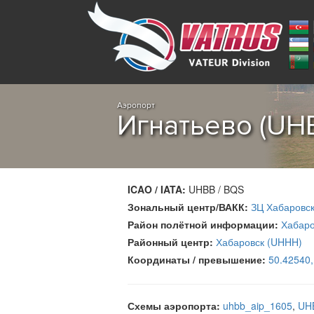
Аэропорт
Игнатьево (UH
ICAO / IATA:
UHBB / BQS
Зональный центр/ВАКК:
ЗЦ Хабаровс
Район полётной информации:
Хабаро
Районный центр:
Хабаровск (UHHH)
Координаты / превышение:
50.42540
Схемы аэропорта:
uhbb_aip_1605
,
UH