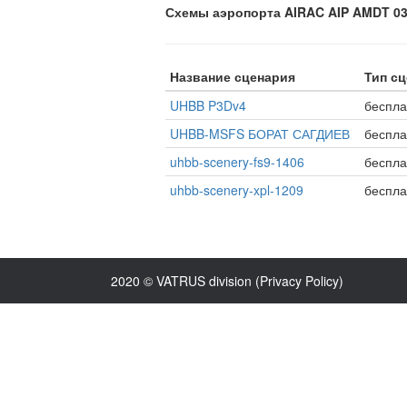
Схемы аэропорта AIRAC AIP AMDT 03/
Название сценария
Тип с
UHBB P3Dv4
беспл
UHBB-MSFS БОРАТ САГДИЕВ
беспл
uhbb-scenery-fs9-1406
беспл
uhbb-scenery-xpl-1209
беспл
2020 © VATRUS division (
Privacy Policy
)