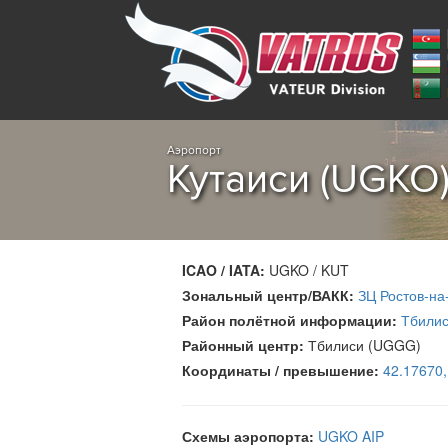
Аэропорт
Кутаиси (UGKO
ICAO / IATA:
UGKO / KUT
Зональный центр/ВАКК:
ЗЦ Ростов-на
Район полётной информации:
Тбили
Районный центр:
Тбилиси (UGGG)
Координаты / превышение:
42.17670
Схемы аэропорта:
UGKO AIP