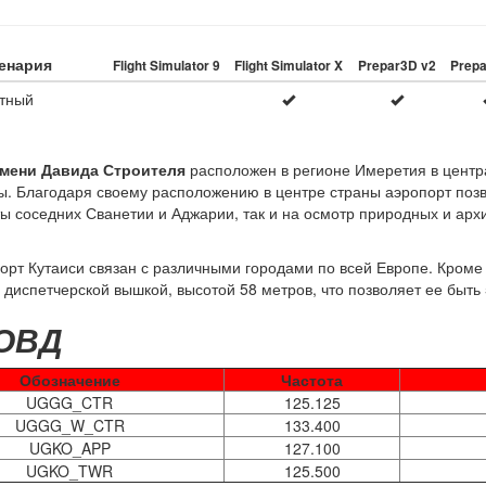
енария
Flight Simulator 9
Flight Simulator X
Prepar3D v2
Prepa
тный
мени Давида Строителя
расположен в регионе Имеретия в центр
ы. Благодаря своему расположению в центре страны аэропорт поз
ты соседних Сванетии и Аджарии, так и на осмотр природных и ар
порт Кутаиси связан с различными городами по всей Европе. Кроме 
диспетчерской вышкой, высотой 58 метров, что позволяет ее быть
 ОВД
Обозначение
Частота
UGGG_CTR
125.125
UGGG_W_CTR
133.400
UGKO_APP
127.100
UGKO_TWR
125.500