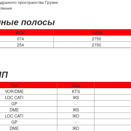
здушного пространства Грузии
уления
чные полосы
МПУ
TODA
074
2750
254
2750
ПП
Тип
Код
VOR/DME
KTS
LOC CATI
IKS
GP
-
DME
IKS
LOC CATI
IKO
GP
-
DME
IKO