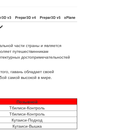
r3D v3
Prepar3D v4
Prepar3D v5
xPlane
альной части страны и является
воляет путешествинникам
хитектурных достопримечательностей
того, гавань обладает своей
 5ой самой высокой в мире.
Позывной
Тбилиси-Контроль
Тбилиси-Контроль
Кутаиси-Подход
Кутаиси-Вышка