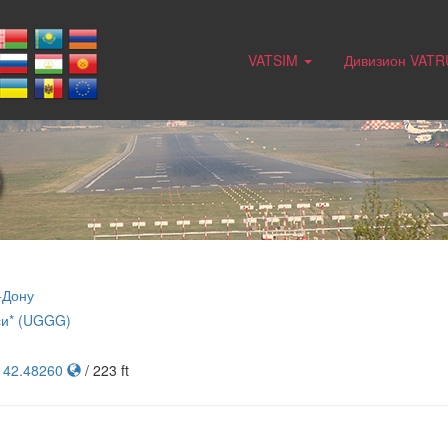
VATSIM
Дивизион VAT
)
-Дону
си* (UGGG)
, 42.48260
/ 223 ft