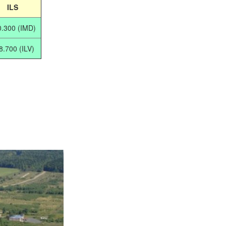
ILS
0.300 (IMD)
8.700 (ILV)