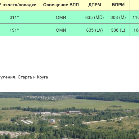
 взлета/посадки
Освещение ВПП
ДПРМ
БПРМ
011°
ОМИ
635 (MD)
308 (M)
11
191°
ОМИ
635 (LV)
308 (L)
10
уления, Старта и Круга