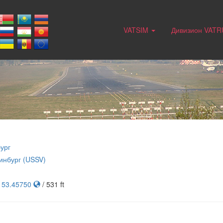
VATSIM
Дивизион VAT
ург
инбург (USSV)
, 53.45750
/ 531 ft