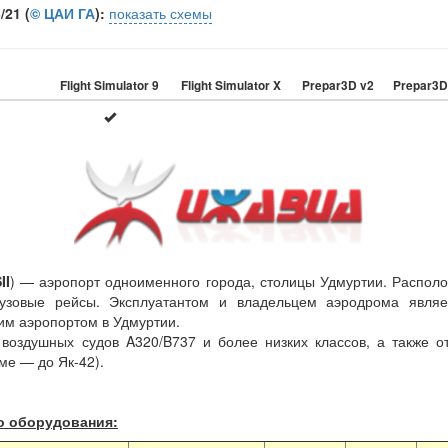
21 (
© ЦАИ ГА
):
показать схемы
Flight Simulator 9
Flight Simulator X
Prepar3D v2
Prepar3D
II
) — аэропорт одноименного города, столицы Удмуртии. Располо
рузовые рейсы. Эксплуатантом и владельцем аэродрома явля
м аэропортом в Удмуртии.
воздушных судов A320/B737 и более низких классов, а также о
ме — до Як-42).
о оборудования: