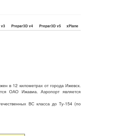
 v3
Prepar3D v4
Prepar3D v5
xPlane
жен в 12 километрах от города Ижевск.
ется ОАО Ижавиа. Аэропорт является
течественных ВС класса до Ту-154 (по