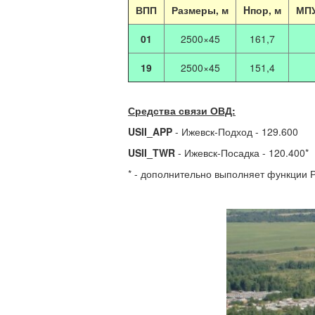
ВПП
Размеры, м
Hпор, м
МПУ
01
2500×45
161,7
19
2500×45
151,4
Средства связи ОВД:
USII_APP
- Ижевск-Подход - 129.600
USII_TWR
- Ижевск-Посадка - 120.400*
* - дополнительно выполняет функции Р