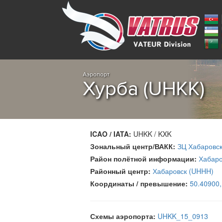
Аэропорт
Хурба (UHKK)
ICAO / IATA:
UHKK / KXK
Зональный центр/ВАКК:
ЗЦ Хабаровс
Район полётной информации:
Хабаро
Районный центр:
Хабаровск (UHHH)
Координаты / превышение:
50.40900
Схемы аэропорта:
UHKK_15_0913