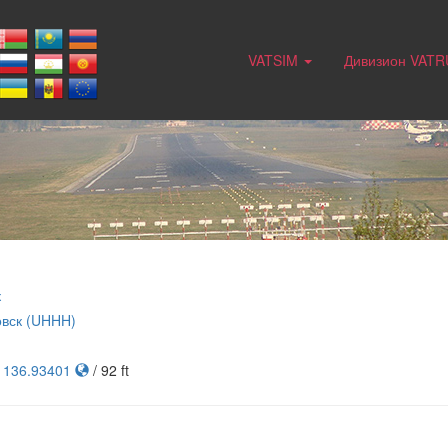
VATSIM
Дивизион VAT
к
вск (UHHH)
, 136.93401
/ 92 ft