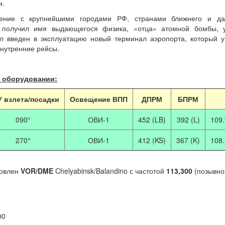
и.
ение с крупнейшими городами РФ, странами ближнего и да
 получил имя выдающегося физика, «отца» атомной бомбы, у
л введен в эксплуатацию новый терминал аэропорта, который 
внутренние рейсы.
 оборудовании:
 взлета/посадки
Освещение ВПП
ДПРМ
БПРМ
090°
ОВИ-1
452 (LB)
392 (L)
109.
270°
ОВИ-1
412 (KS)
367 (K)
108.
новлен
VOR/DME
Chelyabinsk/Balandino с частотой
113,300
(позывн
00