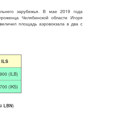
льнего зарубежья. В мае 2019 года
роженца Челябинской области Игоря
увеличил площадь аэровокзала в два с
ILS
900 (ILB)
700 (IKS)
ой
LBN
)