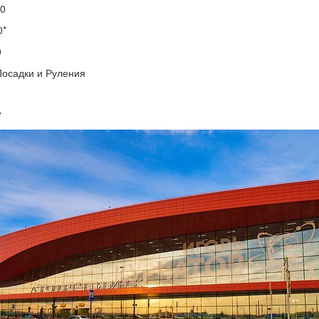
00
0*
0
Посадки и Руления
7