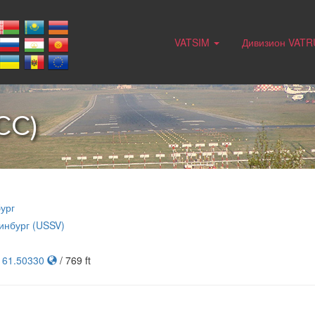
VATSIM
Дивизион VAT
CC)
ург
инбург (USSV)
, 61.50330
/ 769 ft