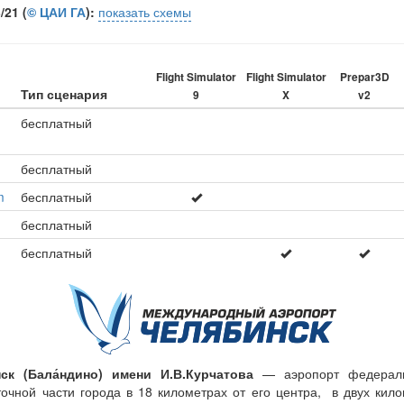
21 (
© ЦАИ ГА
):
показать схемы
Flight Simulator
Flight Simulator
Prepar3D
Тип сценария
9
X
v2
бесплатный
бесплатный
m
бесплатный
бесплатный
бесплатный
к (Бала́ндино) имени И.В.Курчатова
— аэропорт федеральн
точной части города в 18 километрах от его центра, в двух кил