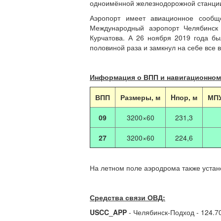
одноимённой железнодорожной станци
Аэропорт имеет авиационное сообщ
Международный аэропорт Челябинск
Курчатова. А 26 ноября 2019 года бы
половиной раза и замкнул на себе все 
Информация о ВПП и навигационном
ВПП
Размеры, м
Hпор, м
МПУ
09
3200×60
231,3
27
3200×60
224,6
На летном поле аэродрома также уста
Средства связи ОВД:
USCC_APP
- Челябинск-Подход - 124.7