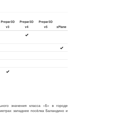
Prepar3D
Prepar3D
Prepar3D
v3
v4
v5
xPlane
ого значения класса «Б» в городе
ометрах западнее посёлка Баландино и