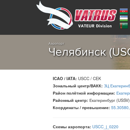
Аэропорт
Челябинск (US
ICAO / IATA:
USCC / CEK
Зональный центр/ВАКК:
ЗЦ Екатеринб
Район полётной информации:
Екатер
Районный центр:
Екатеринбург (USSV)
Координаты / превышение:
55.30580
Схемы аэропорта:
USCC_j_0220