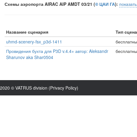
Схемы аэропорта AIRAC AIP AMDT 03/21 (
© ЦАИ ГА
):
показат
Название сценария
Тип сцен
uhmd-scenery-fsx_p3d-1411
бесплатн
Провидения бухта для P3D v.4.4+ автор: Aleksandr
бесплатн
Sharunov aka Shar0504
2020 © VATRUS division (
Privacy Policy
)