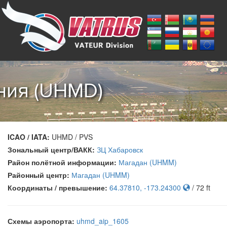
ния (UHMD)
ICAO / IATA:
UHMD / PVS
Зональный центр/ВАКК:
ЗЦ Хабаровск
Район полётной информации:
Магадан (UHMM)
Районный центр:
Магадан (UHMM)
Координаты / превышение:
64.37810, -173.24300
/ 72 ft
Схемы аэропорта:
uhmd_aip_1605