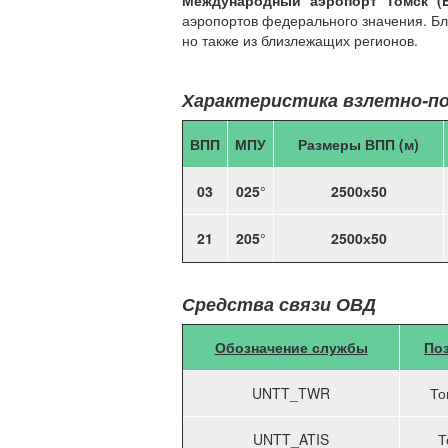
Международный аэропорт Томск
(
аэропортов федерального значения. Бл
но также из близлежащих регионов.
Характеристика взлетно-по
ВПП
МПУ
Размеры ВПП (м)
03
025
°
2500х50
21
205
°
2500х50
Средства связи ОВД
Обозначение службы
Поз
UNTT_TWR
То
UNTT_ATIS
Т