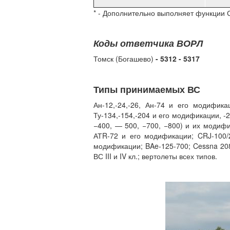
* - Дополнительно выполняет функции 
Коды ответчика ВОРЛ
Томск (Богашево)
- 5312 - 5317
Типы принимаемых ВС
Ан-12,-24,-26, Ан-74 и его модифик
Ту-134,-154,-204 и его модификации, -
−400, — 500, −700, −800) и их модифи
АТR-72 и его модификации; CRJ-100/
модификации; BAe-125-700; Cessna 208В
ВС III и IV кл.; вертолеты всех типов.