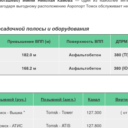
Богашево) имени Николая Камова
— один из наиболее инте
агодаря выгодному расположению Аэропорт Томск обслуживает не 
садочной полосы и оборудования
Превышение ВПП (м)
Поверхность ВПП
ДПРМ
182.0 м
Асфальтобетон
380 (TI
168.2 м
Асфальтобетон
380 (IO
ывной (рус.)
Позывной (англ.)
Канал
Верти
мск - Вышка *
Tomsk - Tower
127.300
( о
омск - АТИС
Tomsk - ATIS
127.800