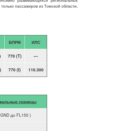
нсивно развивающихся региональных
только пассажиров из Томской области,
БПРМ
ИЛС
)
770 (T)
---
)
770 (I)
110.300
кальные границы
т GND до FL150 )