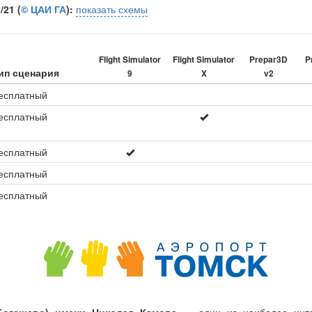
21 (
© ЦАИ ГА
):
показать схемы
Flight Simulator
Flight Simulator
Prepar3D
P
ип сценария
9
X
v2
есплатный
есплатный
есплатный
есплатный
есплатный