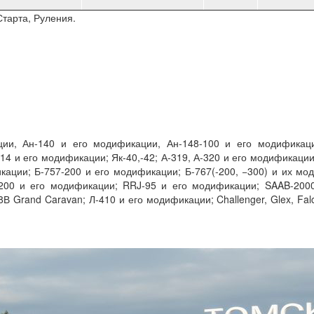
Старта, Руления.
ации, Ан-140 и его модификации, Ан-148-100 и его модификац
214 и его модификации; Як-40,-42; А-319, А-320 и его модификации
кации; Б-757-200 и его модификации; Б-767(-200, −300) и их м
200 и его модификации; RRJ-95 и его модификации; SAAB-200
 Grand Caravan; Л-410 и его модификации; Challenger, Glex, Fal