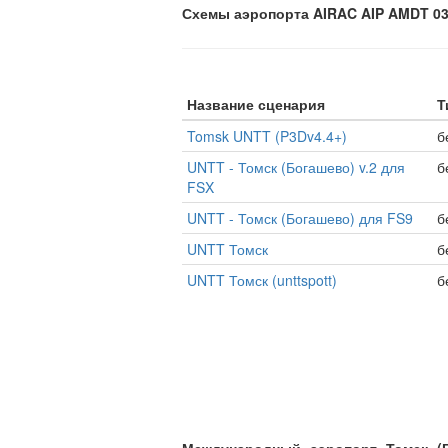
Схемы аэропорта AIRAC AIP AMDT 03/
Название сценария
Т
Tomsk UNTT (P3Dv4.4+)
б
UNTT - Томск (Богашево) v.2 для
б
FSX
UNTT - Томск (Богашево) для FS9
б
UNTT Томск
б
UNTT Томск (unttspott)
б