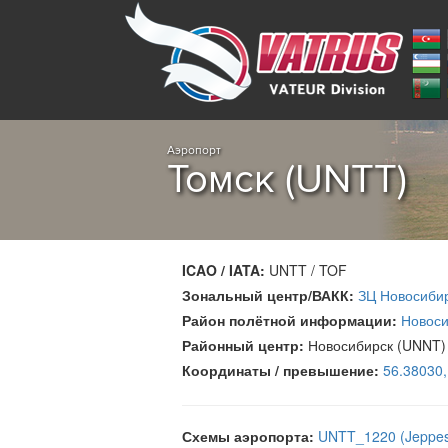
Аэропорт
Томск (UNTT)
ICAO / IATA:
UNTT / TOF
Зональный центр/ВАКК:
ЗЦ Новосиби
Район полётной информации:
Новоси
Районный центр:
Новосибирск (UNNT)
Координаты / превышение:
56.38030
Схемы аэропорта:
UNTT_1220 (Jeppe