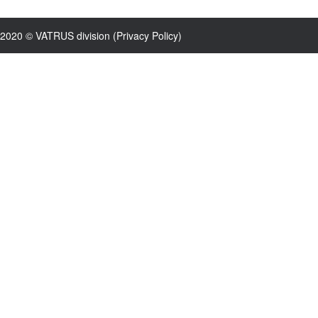
2020 © VATRUS division (
Privacy Policy
)