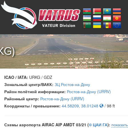
KG)
ICAO / IATA:
URKG / GDZ
Зональный центр/ВАКК:
ЗЦ Ростов-на-Дону
Район полётной информации:
Ростов-на-Дону (URRV)
Районный центр:
Ростов-на-Дону (URRV)
Координаты / превышение:
44.58209, 38.01248
/ 98 ft
Схемы аэропорта AIRAC AIP AMDT 03/21 (
© ЦАИ ГА
):
показат