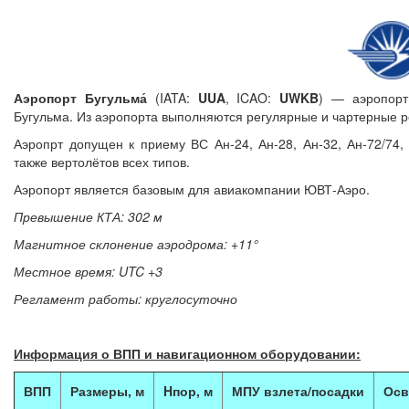
Аэропорт Бугульма́
(IATA:
UUA
, ICAO:
UWKB
) — аэропорт
Бугульма. Из аэропорта выполняются регулярные и чартерные р
Аэропрт допущен к приему ВС Ан-24, Ан-28, Ан-32, Ан-72/74, 
также вертолётов всех типов.
Аэропорт является базовым для авиакомпании ЮВТ-Аэро.
Превышение КТА: 302 м
Магнитное склонение аэродрома: +11°
Местное время: UTC +3
Регламент работы: круглосуточно
Информация о ВПП и навигационном оборудовании:
ВПП
Размеры, м
Hпор, м
МПУ взлета/посадки
Осв