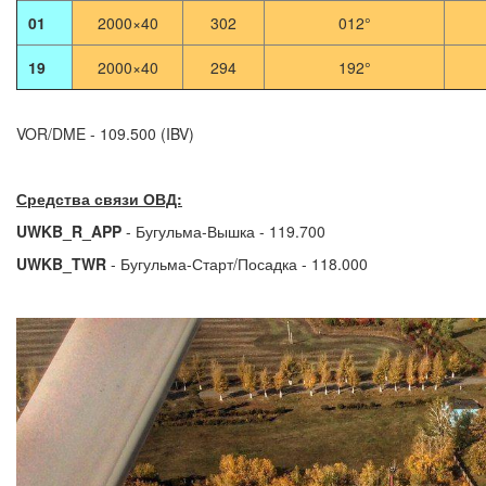
01
2000×40
302
012°
19
2000×40
294
192°
VOR/DME - 109.500 (IBV)
Средства связи ОВД:
UWKB_R_APP
- Бугульма-Вышка - 119.700
UWKB_TWR
- Бугульма-Старт/Посадка - 118.000