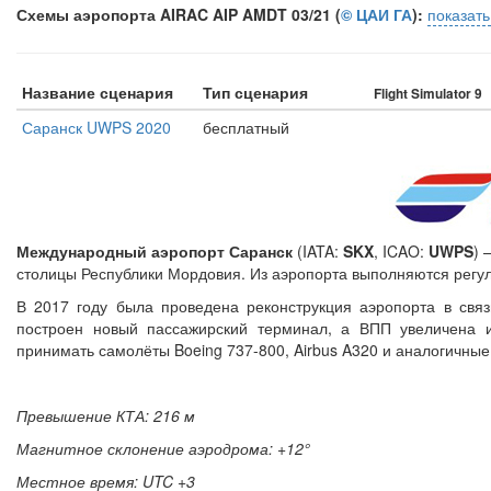
Схемы аэропорта AIRAC AIP AMDT 03/21 (
© ЦАИ ГА
):
показат
Название сценария
Тип сценария
Flight Simulator 9
Саранск UWPS 2020
бесплатный
Международный аэропорт Саранск
(IATA:
SKX
, ICAO:
UWPS
) 
столицы Республики Мордовия. Из аэропорта выполняются регуля
В 2017 году была проведена реконструкция аэропорта в свя
построен новый пассажирский терминал, а ВПП увеличена и
принимать самолёты Boeing 737-800, Airbus A320 и аналогичные
Превышение КТА: 216 м
Магнитное склонение аэродрома: +12°
Местное время: UTC +3