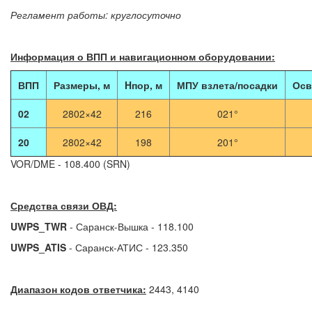
Регламент работы: круглосуточно
Информация о ВПП и навигационном оборудовании:
ВПП
Размеры, м
Hпор, м
МПУ взлета/посадки
Осв
02
2802×42
216
021°
20
2802×42
198
201°
VOR/DME - 108.400 (SRN)
Средства связи ОВД:
UWPS_TWR
- Саранск-Вышка - 118.100
UWPS_ATIS
- Саранск-АТИС - 123.350
Диапазон кодов ответчика:
2443, 4140