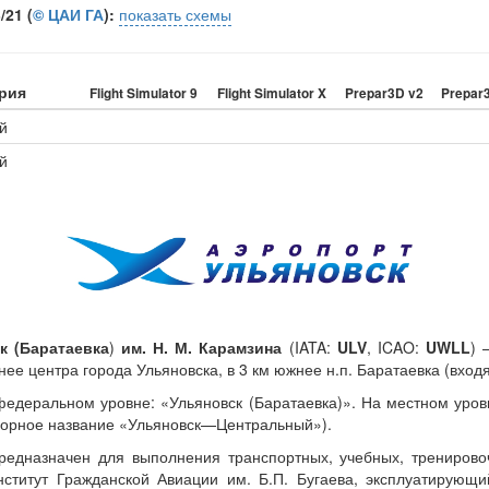
21 (
© ЦАИ ГА
):
показать схемы
рия
Flight Simulator 9
Flight Simulator X
Prepar3D v2
Prepar
й
й
к (Баратаевка
)
им. Н. М. Карамзина
(IATA:
ULV
, ICAO:
UWLL
) 
нее центра города Ульяновска, в 3 км южнее н.п. Баратаевка (вход
едеральном уровне: «Ульяновск (Баратаевка)». На местном уров
оворное название «Ульяновск—Центральный»).
предназначен для выполнения транспортных, учебных, тренирово
нститут Гражданской Авиации им. Б.П. Бугаева, эксплуатирующ