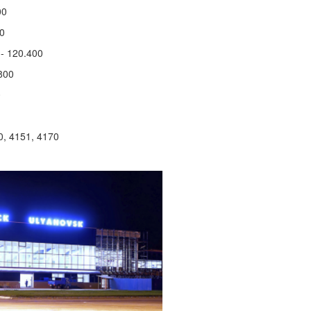
00
00
- 120.400
800
0
, 4151, 4170