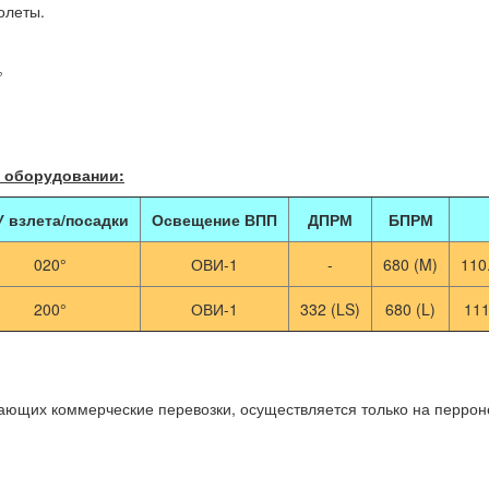
олеты.
°
 оборудовании:
 взлета/посадки
Освещение ВПП
ДПРМ
БПРМ
020°
ОВИ-1
-
680 (M)
110
200°
ОВИ-1
332 (LS)
680 (L)
111
ющих коммерческие перевозки, осуществляется только на перроне