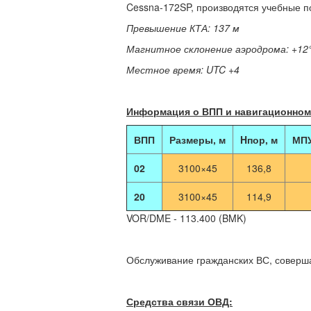
Cessna-172SP, производятся учебные п
Превышение КТА: 137 м
Магнитное склонение аэродрома: +12
Местное время: UTC +4
Информация о ВПП и навигационном
ВПП
Размеры, м
Hпор, м
МПУ
02
3100×45
136,8
20
3100×45
114,9
VOR/DME - 113.400 (BMK)
Обслуживание гражданских ВС, соверша
Средства связи ОВД: