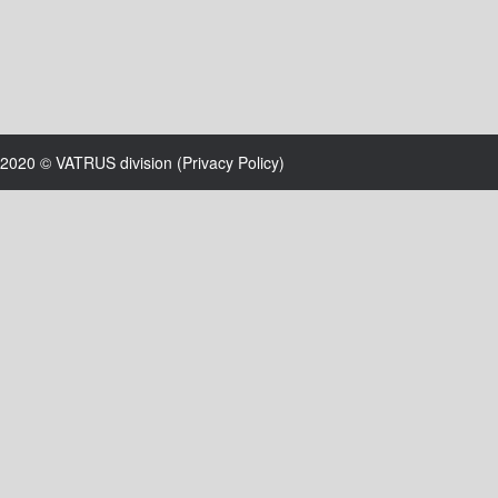
2020 © VATRUS division (
Privacy Policy
)